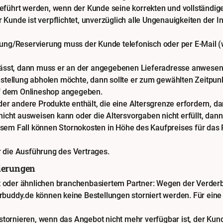
eführt werden, wenn der Kunde seine korrekten und vollständig
Kunde ist verpflichtet, unverzüglich alle Ungenauigkeiten der I
lung/Reservierung muss der Kunde telefonisch oder per E-Mail (
 lässt, dann muss er an der angegebenen Lieferadresse anwesend
tellung abholen möchte, dann sollte er zum gewählten Zeitpu
auf dem Onlineshop angegeben.
der andere Produkte enthält, die eine Altersgrenze erfordern, da
nicht ausweisen kann oder die Altersvorgaben nicht erfüllt, dann
esem Fall können Stornokosten in Höhe des Kaufpreises für das
 die Ausführung des Vertrages.
ierungen
nt oder ähnlichen branchenbasiertem Partner: Wegen der Verder
ferbuddy.de können keine Bestellungen storniert werden. Für ein
stornieren, wenn das Angebot nicht mehr verfügbar ist, der Kun